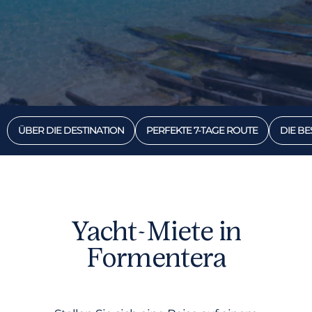
ÜBER DIE DESTINATION
PERFEKTE 7-TAGE ROUTE
DIE BE
Yacht-Miete in
Formentera