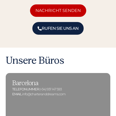
NACHRICHT SENDEN
RUFEN SIE UNS AN
Unsere Büros
Barcelona
TELEFONUMMER
(+34) 931 147 593
EMAIL
info@charteranddreams.com