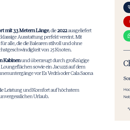
t mit 33 Metern Länge
, die
2022
ausgeliefert
lassige Ausstattung perfekt vereint. Mit
ür alle, die die Balearen stilvoll und ohne
chstgeschwindigkeit von 25 Knoten.
en Kabinen
und überzeugt durch großzügige
C
 Loungeflächen sowie ein Jacuzzi auf dem
nenuntergänge vor Es Vedrà oder Cala Saona
So
ie Leistung und Komfort auf höchstem
Hoc
n unvergesslichen Urlaub.
Neb
*