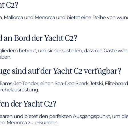
ht C2?
era, Mallorca und Menorca und bietet eine Reihe von 
d an Bord der Yacht C2?
gliedern betreut, um sicherzustellen, dass die Gäste wäh
aben.
ge sind auf der Yacht C2 verfügbar?
iams-Jet-Tender, einen Sea-Doo Spark Jetski, Fliteboar
rchelausrüstung.
fen der Yacht C2?
 Balearen und bietet den perfekten Ausgangspunkt, um
 und Menorca zu erkunden.