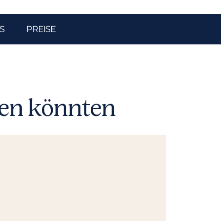
S
PREISE
len könnten