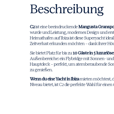
Beschreibung
C2
ist eine beeindruckende
Mangusta Granspor
wurde und Leistung, modernes Design und erstk
Heimathafen auf Ibiza ist diese Superyacht ideal f
Zeitverlust erkunden möchten – dank ihrer Hö
Sie bietet Platz für bis zu
10 Gäste in 5 luxuriös
Außenbereiche: ein Flybridge mit Sonnen- und
Hauptdeck – perfekt, um atemberaubende Son
zu genießen.
Wenn du eine Yacht in Ibiza
mieten möchtest, d
Niveau bietet, ist C2 die perfekte Wahl für eine