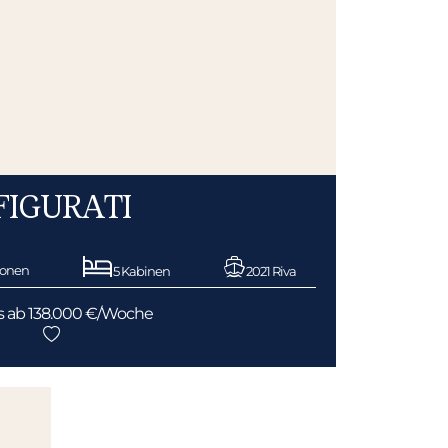
FIGURATI
sonen
5 Kabinen
2021 Riva
s ab 138.000 €/Woche