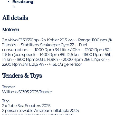
Besatzung
4
All details
Motoren
2 x Volvo D13 1350hp - 2 x Kohler 20.5 kw - - Range: 1100 nm @
11 knots - - Stabilisers: Seakeeper Gyro 22 - - Fuel
consumption: - - - 1000 Rpm 34 Llitres 10kn - - 1200 Rpm 60L
11,5 kn (eco speed) - - 1400 Rpm 89L 12,5 kn - - 1600 Rpm 165L
14 kn - - 1800 Rpm 203 L 14,9kn - - 2000 Rpm 266 L 17,5 kn - -
2200 Rpm 341 L 21,5 Kn - - + 15L c/u generator
Tenders & Toys
Tender
Williams SJ395 2025 Tender
Toys
2 x Jobe Sea Scooters 2025
2 person towable Airstream inflatable 2025