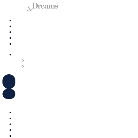
Yacht charter
Ibiza
Formentera
Management
Kontakt
DEUTSCH
ENGLISH
ESPAÑOL
ENGLISH
DEUTSCH
ESPAÑOL
Yacht charter
Ibiza
Formentera
Management
Kontakt