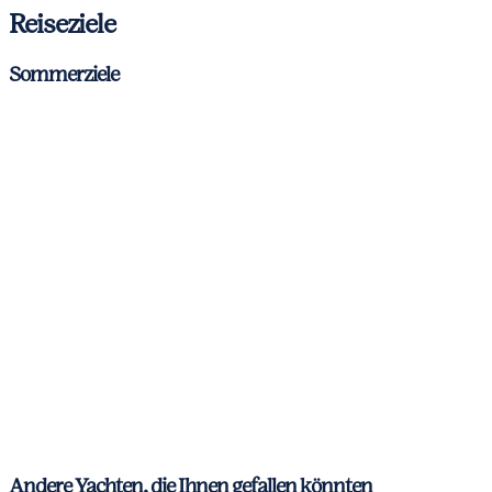
Reiseziele
Sommerziele
Antibes
Cannes
Nice
St. Tropez
Corsica & Sardinia
Italian Riviera
Amalfi Coast
Aeolian Islands and Sicily
Andere Yachten, die Ihnen gefallen könnten