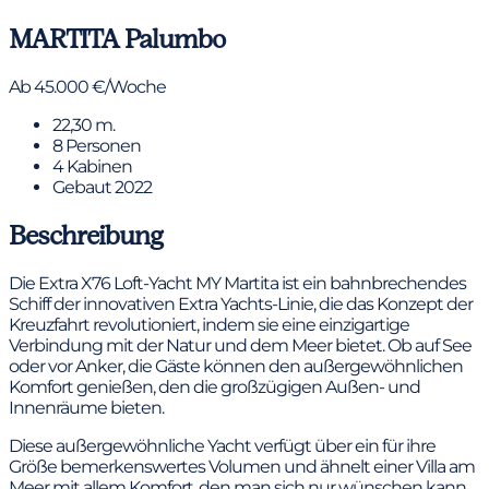
MARTITA
Palumbo
Ab 45.000 €/Woche
22,30 m.
8 Personen
4 Kabinen
Gebaut 2022
Beschreibung
Die Extra X76 Loft-Yacht MY Martita ist ein bahnbrechendes
Schiff der innovativen Extra Yachts-Linie, die das Konzept der
Kreuzfahrt revolutioniert, indem sie eine einzigartige
Verbindung mit der Natur und dem Meer bietet. Ob auf See
oder vor Anker, die Gäste können den außergewöhnlichen
Komfort genießen, den die großzügigen Außen- und
Innenräume bieten.
Diese außergewöhnliche Yacht verfügt über ein für ihre
Größe bemerkenswertes Volumen und ähnelt einer Villa am
Meer mit allem Komfort, den man sich nur wünschen kann.