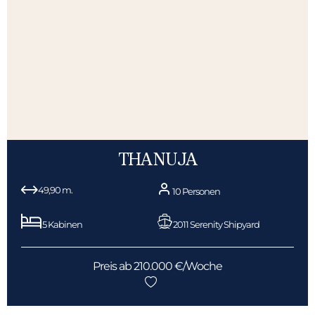
THANUJA
49,90 m.
10 Personen
5 Kabinen
2011 Serenity Shipyard
Preis ab 210.000 €/Woche