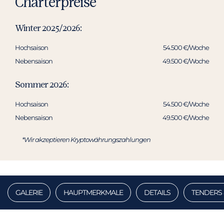
Charterpreise
Winter 2025/2026:
Hochsaison
54.500 €/Woche
Nebensaison
49.500 €/Woche
Sommer 2026:
Hochsaison
54.500 €/Woche
Nebensaison
49.500 €/Woche
*Wir akzeptieren Kryptowährungszahlungen
GALERIE
HAUPTMERKMALE
DETAILS
TENDERS 