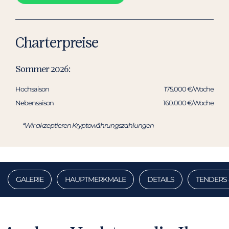
Charterpreise
Sommer 2026:
Hochsaison
175.000 €/Woche
Nebensaison
160.000 €/Woche
*Wir akzeptieren Kryptowährungszahlungen
GALERIE
HAUPTMERKMALE
DETAILS
TENDERS 