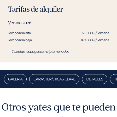
Tarifas de alquiler
Verano 2026:
Temporada alta
175.000 €/Semana
Temporada baja
160.000 €/Semana
*Aceptamos pagos con criptomonedas
GALERÍA
CARACTERÍSTICAS CLAVE
DETALLES
T
Otros yates que te pueden