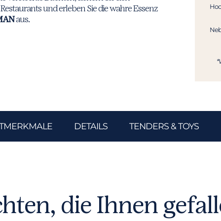
Hoc
Restaurants und erleben Sie die wahre Essenz
MAN
aus.
Neb
*
TMERKMALE
DETAILS
TENDERS & TOYS
hten, die Ihnen gefal