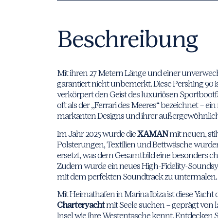
Beschreibung
Mit ihren 27 Metern Länge und einer unverwech
garantiert nicht unbemerkt. Diese Pershing 90 
verkörpert den Geist des luxuriösen Sportbootf
oft als der „Ferrari des Meeres“ bezeichnet – ei
markanten Designs und ihrer außergewöhnlich
Im Jahr 2025 wurde die
XAMAN
mit neuen, stil
Polsterungen, Textilien und Bettwäsche wurde
ersetzt, was dem Gesamtbild eine besonders cha
Zudem wurde ein neues High-Fidelity-Soundsys
mit dem perfekten Soundtrack zu untermalen.
Mit Heimathafen in Marina Ibiza ist diese Yacht d
Charteryacht
mit Seele suchen – geprägt von l
Insel wie ihre Westentasche kennt. Entdecken Si