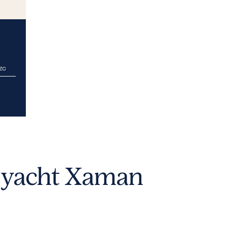
zo
eryacht Xaman