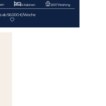
nen
4 Kabinen
2007 Pershing
is ab 56.000 €/Woche