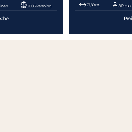
27,50 m.
8 Perso
inen
2006 Pershing
oche
Pre