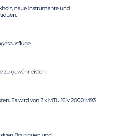
kholz, neue Instrumente und
utiquen.
agesausflüge.
e zu gewährleisten.
en. Es wird von 2 x MTU 16 V 2000 M93
usiven Boutiquen und