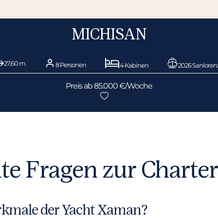
MICHISAN
27,60 m.
8 Personen
4 Kabinen
2026 Sanloren
Preis ab 85.000 €/Woche
llte Fragen zur Chart
erkmale der Yacht Xaman?