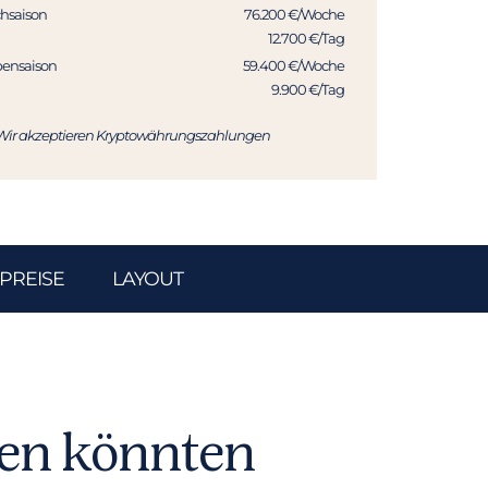
hsaison
76.200 €/Woche
12.700 €/Tag
ensaison
59.400 €/Woche
9.900 €/Tag
Wir akzeptieren Kryptowährungszahlungen
PREISE
LAYOUT
len könnten