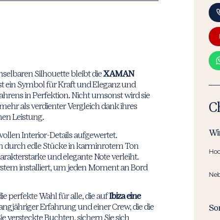
selbaren Silhouette bleibt die
XAMAN
ist ein Symbol für Kraft und Eleganz und
ahrens in Perfektion. Nicht umsonst wird sie
C
n mehr als verdienter Vergleich dank ihres
en Leistung.
Wi
vollen Interior-Details aufgewertet.
n durch edle Stücke in karminrotem Ton
Hoc
rakterstarke und elegante Note verleiht.
tem installiert, um jeden Moment an Bord
Neb
ie perfekte Wahl für alle, die auf
Ibiza eine
angjähriger Erfahrung und einer Crew, die die
So
e versteckte Buchten, sichern Sie sich