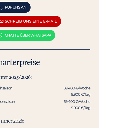
RUF UNS AN
SCHREIB UNS EINE E-MAIL
CHATTE ÜBER WHATSAPP
harterpreise
nter 2025/2026:
hsaison
59.400 €/Woche
9.900 €/Tag
ensaison
59.400 €/Woche
9.900 €/Tag
mmer 2026: