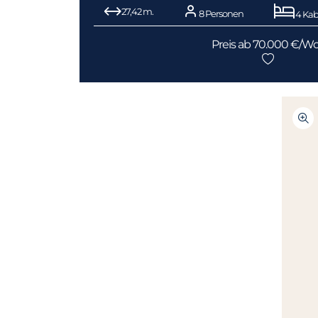
27,42 m.
8 Personen
4 Kab
Preis ab 70.000 €/W