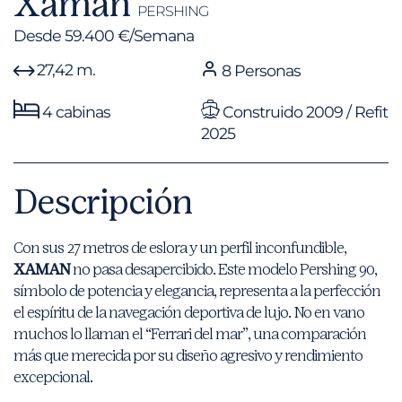
Xaman
PERSHING
Desde 59.400 €/Semana
27,42 m.
8 Personas
4 cabinas
Construido 2009 / Refit
2025
Descripción
Con sus 27 metros de eslora y un perfil inconfundible,
XAMAN
no pasa desapercibido. Este modelo Pershing 90,
símbolo de potencia y elegancia, representa a la perfección
el espíritu de la navegación deportiva de lujo. No en vano
muchos lo llaman el “Ferrari del mar”, una comparación
más que merecida por su diseño agresivo y rendimiento
excepcional.