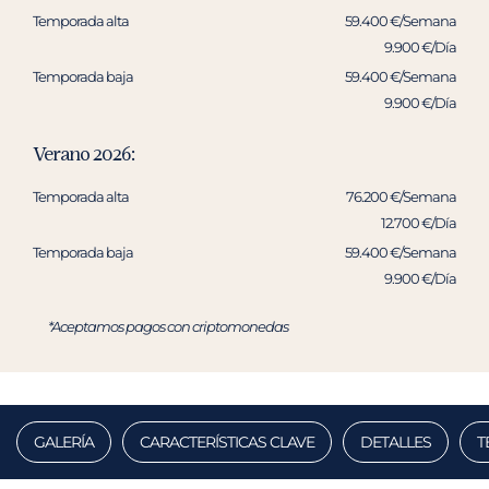
Temporada alta
59.400 €/Semana
9.900 €/Día
Temporada baja
59.400 €/Semana
9.900 €/Día
Verano 2026:
Temporada alta
76.200 €/Semana
12.700 €/Día
Temporada baja
59.400 €/Semana
9.900 €/Día
*Aceptamos pagos con criptomonedas
GALERÍA
CARACTERÍSTICAS CLAVE
DETALLES
T