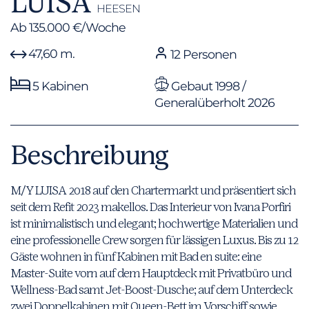
LUISA
HEESEN
Ab 135.000 €/Woche
47,60 m.
12 Personen
5 Kabinen
Gebaut 1998 /
Generalüberholt 2026
Beschreibung
M/Y LUISA 2018 auf den Chartermarkt und präsentiert sich
seit dem Refit 2023 makellos. Das Interieur von Ivana Porfiri
ist minimalistisch und elegant; hochwertige Materialien und
eine professionelle Crew sorgen für lässigen Luxus. Bis zu 12
Gäste wohnen in fünf Kabinen mit Bad en suite: eine
Master-Suite vorn auf dem Hauptdeck mit Privatbüro und
Wellness-Bad samt Jet-Boost-Dusche; auf dem Unterdeck
zwei Doppelkabinen mit Queen-Bett im Vorschiff sowie