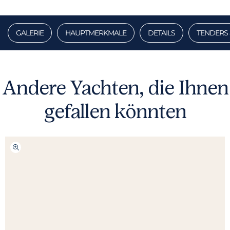
GALERIE
HAUPTMERKMALE
DETAILS
TENDERS 
Andere Yachten, die Ihnen
gefallen könnten