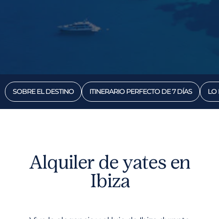
SOBRE EL DESTINO
ITINERARIO PERFECTO DE 7 DÍAS
LO 
Alquiler de yates en
Ibiza