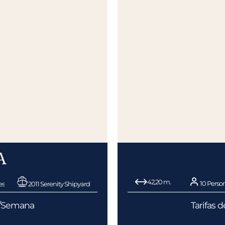
A
42,20 m.
10 Perso
es
2011 Serenity Shipyard
€/Semana
Tarifas