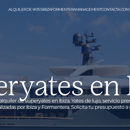
ALQUILER DE YATES
IBIZA
FORMENTERA
MANAGEMENT
CONTACTA CON
ryates en 
lquiler de superyates en Ibiza. Yates de lujo, servicio p
lizadas por Ibiza y Formentera. Solicita tu presupuesto a