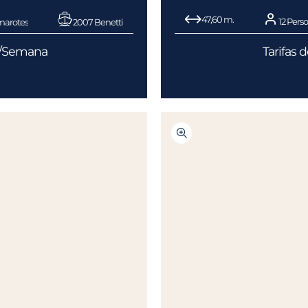
47,60 m.
12 Pers
marotes
2007 Benetti
€/Semana
Tarifas