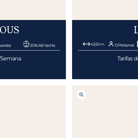
IOUS
43,50 m.
12 Personas
arotes
2016 AB Yachts
€/Semana
Tarifas