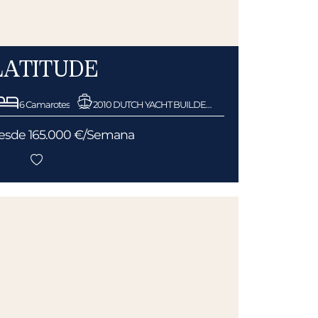
LATITUDE
6 Camarotes
2010 DUTCH YACHT BUILDERS
 desde 165.000 €/Semana