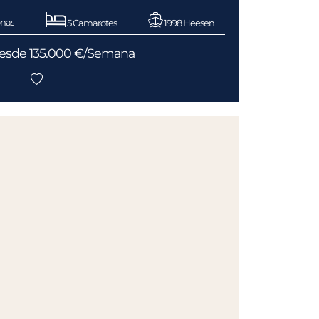
onas
5 Camarotes
1998 Heesen
 desde 135.000 €/Semana