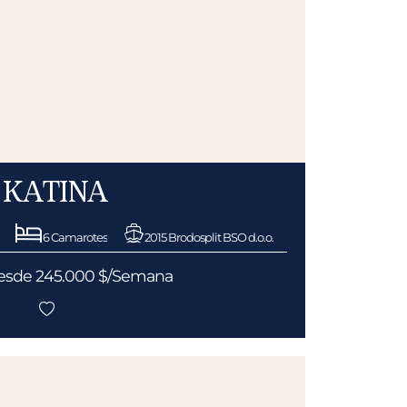
KATINA
6 Camarotes
2015 Brodosplit BSO d.o.o.
 desde 245.000 $/Semana