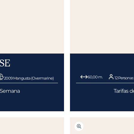
SE
60,00 m.
12 Personas
2009 Mangusta (Overmarine)
€/Semana
Tarifas