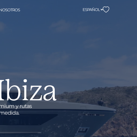
ESPAÑOL
 NOSOTROS
Ibiza
remium y rutas
 medida.