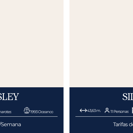
SLEY
SI
43,63 m.
11 Personas
arotes
1993 Oceanco
€/Semana
Tarifas