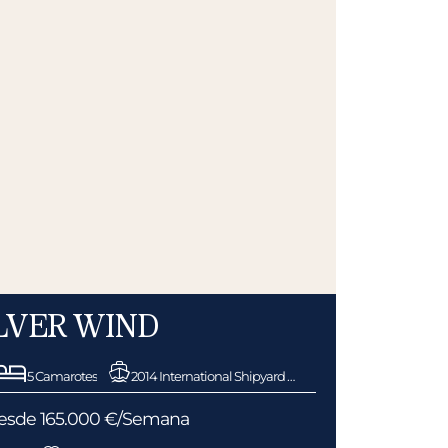
LVER WIND
5 Camarotes
2014 International Shipyard Ancona
 desde 165.000 €/Semana