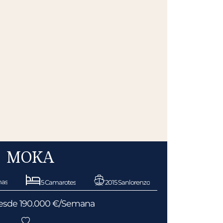
MOKA
nas
5 Camarotes
2015 Sanlorenzo
 desde 190.000 €/Semana