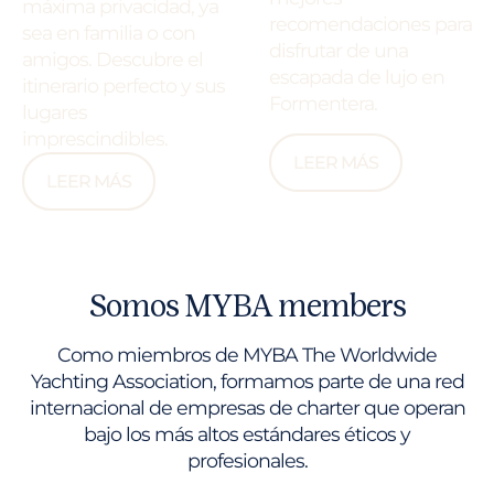
máxima privacidad, ya
recomendaciones para
sea en familia o con
disfrutar de una
amigos. Descubre el
escapada de lujo en
itinerario perfecto y sus
Formentera.
lugares
imprescindibles.
LEER MÁS
LEER MÁS
Somos MYBA members
Como miembros de MYBA The Worldwide
Yachting Association, formamos parte de una red
internacional de empresas de charter que operan
bajo los más altos estándares éticos y
profesionales.