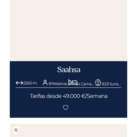
Saahsa
23,60 m.
8 Personas
4 Camarotes
2021 Sunseeker
Tarifas desde 49.000 €/Semana