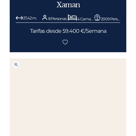
Xaman
27,42 m.
8 Personas
4 Camarotes
2009 Pershing
Tarifas desde 59.400 €/Semana