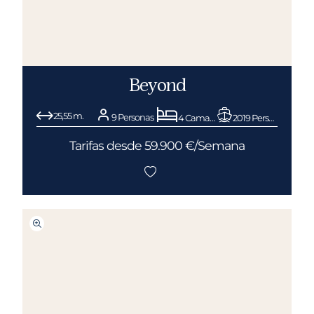
Beyond
25,55 m.
9 Personas
4 Camarotes
2019 Pershing
Tarifas desde 59.900 €/Semana