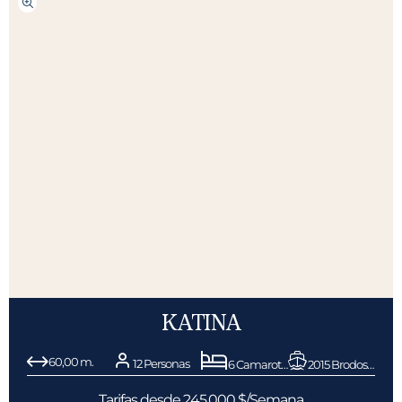
KATINA
60,00 m.
12 Personas
6 Camarotes
2015 Brodosplit BSO d.o.o.
Tarifas desde 245.000 $/Semana