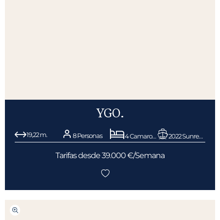
YGO.
19,22 m.
8 Personas
4 Camarotes
2022 Sunreef Yachts
Tarifas desde 39.000 €/Semana