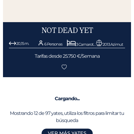
NOT DEAD YET
20,15 m.
6 Personas
3 Camarotes
2013 Azimut
Tarifas desde 25.750 €/Semana
Cargando...
Mostrando
12
de
97
yates, utiliza los filtros para limitar tu
búsqueda
VER MÁS YATES