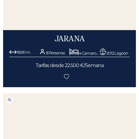
JARANA
18,90 m.
8 Personas
4 Camarotes
2012 Lagoon
Tarifas desde 22.500 €/Semana