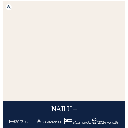
NAILU +
30,13 m.
10 Personas
5 Camarotes
2024 Ferretti