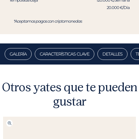
Temporada baja
120.000 €/Semana
20.000 €/Día
*Aceptamos pagos con criptomonedas
GALERÍA
CARACTERÍSTICAS CLAVE
DETALLES
T
Otros yates que te pueden
gustar