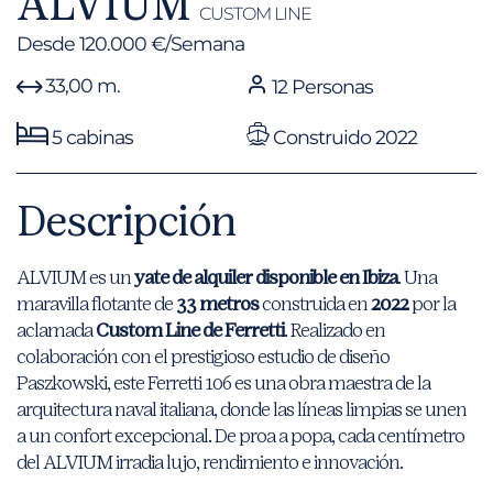
ALVIUM
CUSTOM LINE
Desde 120.000 €/Semana
33,00 m.
12 Personas
5 cabinas
Construido 2022
Descripción
ALVIUM es un
yate de alquiler disponible en Ibiza
. Una
maravilla flotante de
33 metros
construida en
2022
por la
aclamada
Custom Line de Ferretti
. Realizado en
colaboración con el prestigioso estudio de diseño
Paszkowski, este Ferretti 106 es una obra maestra de la
arquitectura naval italiana, donde las líneas limpias se unen
a un confort excepcional. De proa a popa, cada centímetro
del ALVIUM irradia lujo, rendimiento e innovación.