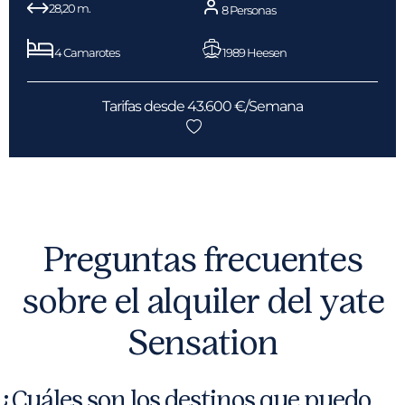
28,20 m.
8 Personas
4 Camarotes
1989 Heesen
Tarifas desde 43.600 €/Semana
Preguntas frecuentes
sobre el alquiler del yate
Sensation
¿Cuáles son los destinos que puedo