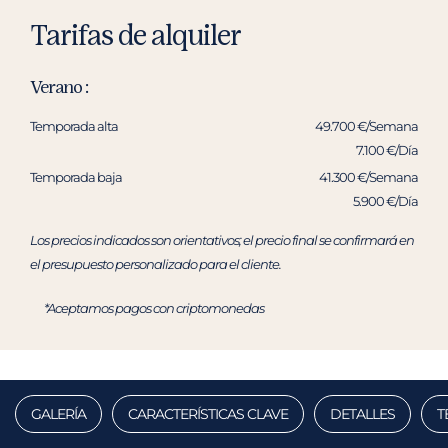
Tarifas de alquiler
Verano :
Temporada alta
49.700 €/Semana
7.100 €/Día
Temporada baja
41.300 €/Semana
5.900 €/Día
Los precios indicados son orientativos; el precio final se confirmará en
el presupuesto personalizado para el cliente.
*Aceptamos pagos con criptomonedas
GALERÍA
CARACTERÍSTICAS CLAVE
DETALLES
T